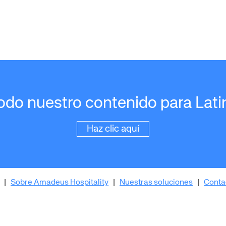
do nuestro contenido para Lati
Haz clic aquí
|
Sobre Amadeus Hospitality
|
Nuestras soluciones
|
Conta