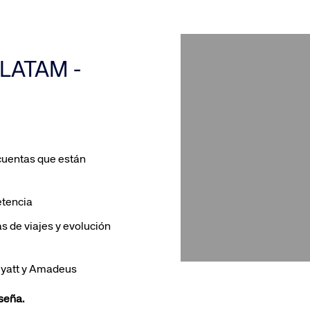
t LATAM -
 cuentas que están
etencia
s de viajes y evolución
Hyatt y Amadeus
seña.